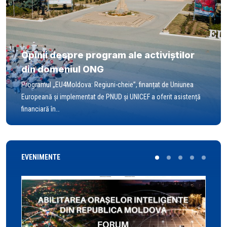
Opinii despre program ale activiștilor
din domeniul ONG
Programul „EU4Moldova: Regiuni-cheie”, finanțat de Uniunea
Europeană și implementat de PNUD și UNICEF a oferit asistență
financiară în…
EVENIMENTE