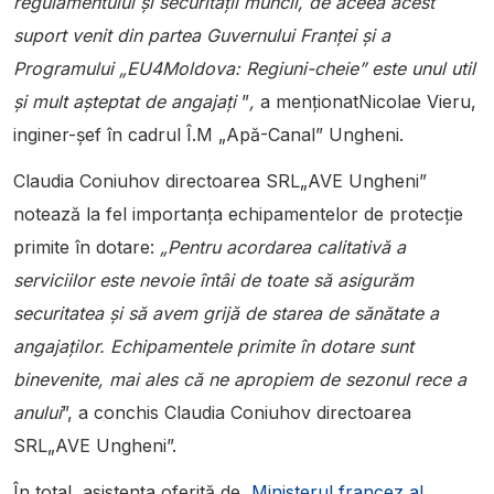
regulamentului și securității muncii, de aceea acest
suport venit din partea Guvernului Franței și a
Programului „EU4Moldova: Regiuni-cheie” este unul util
și mult așteptat de angajați
”
,
a menționatNicolae Vieru,
inginer-șef în cadrul Î.M „Apă-Canal” Ungheni.
Claudia Coniuhov directoarea SRL„AVE Ungheni”
notează la fel importanța echipamentelor de protecție
primite în dotare:
„Pentru acordarea calitativă a
serviciilor este nevoie întâi de toate să asigurăm
securitatea și să avem grijă de starea de sănătate a
angajaților. Echipamentele primite în dotare sunt
binevenite, mai ales că ne apropiem de sezonul rece a
anului
”, a conchis Claudia Coniuhov directoarea
SRL„AVE Ungheni”.
În total, asistența oferită de
Ministerul francez al