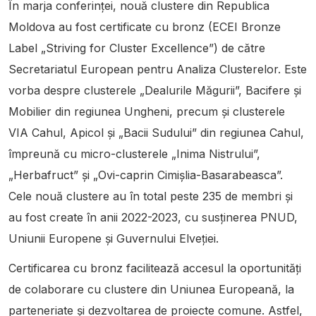
În marja conferinței, nouă clustere din Republica
Moldova au fost certificate cu bronz (ECEI Bronze
Label „Striving for Cluster Excellence”) de către
Secretariatul European pentru Analiza Clusterelor. Este
vorba despre clusterele „Dealurile Măgurii”, Bacifere și
Mobilier din regiunea Ungheni, precum și clusterele
VIA Cahul, Apicol și „Bacii Sudului” din regiunea Cahul,
împreună cu micro-clusterele „Inima Nistrului”,
„Herbafruct” și „Ovi-caprin Cimișlia-Basarabeasca”.
Cele nouă clustere au în total peste 235 de membri și
au fost create în anii 2022-2023, cu susținerea PNUD,
Uniunii Europene și Guvernului Elveției.
Certificarea cu bronz facilitează accesul la oportunităţi
de colaborare cu clustere din Uniunea Europeană, la
parteneriate şi dezvoltarea de proiecte comune. Astfel,