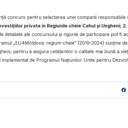
ă concurs pentru selectarea unei companii responsabile 
nvestițiilor private in Regiunile cheie Cahul și Ungheni;
2.
ile detaliate ale concursului și rigorile de participare pot fi a
amul „EU4Moldova: regiuni-cheie” (2019-2024) susține dezv
ngheni, pentru a asigura cetățenilor o calitate mai bună a vie
i implementat de Programul Națiunilor Unite pentru Dezvol