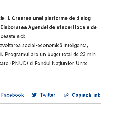
de:
1. Crearea unei platforme de dialog
 Elaborarea Agendei de afaceri locale de
ccesate aici:
oltarea social-economică inteligentă,
ții. Programul are un buget total de 23 mln.
tare (PNUD) și Fondul Națiunilor Unite
Facebook
Twitter
Copiază link