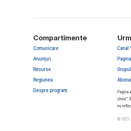
Compartimente
Urm
Comunicare
Canal
Anunțuri
Pagin
Resurse
Grupul
Regiunea
Abona
Despre program
Pagina w
cheie”, 
nu refle
© 2021. 