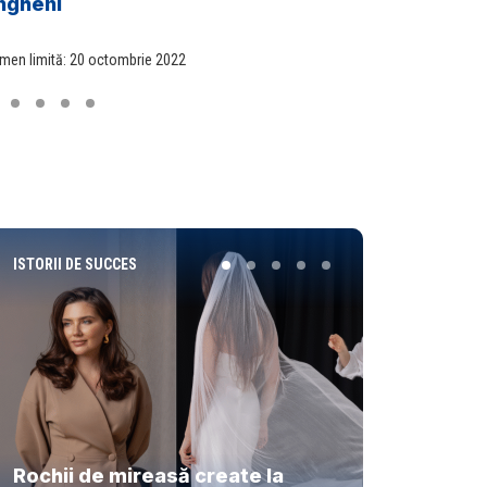
ngheni
nei sesiuni de informare
men limită: 20 octombrie 2022
ISTORII DE SUCCES
Rochii de mireasă create la