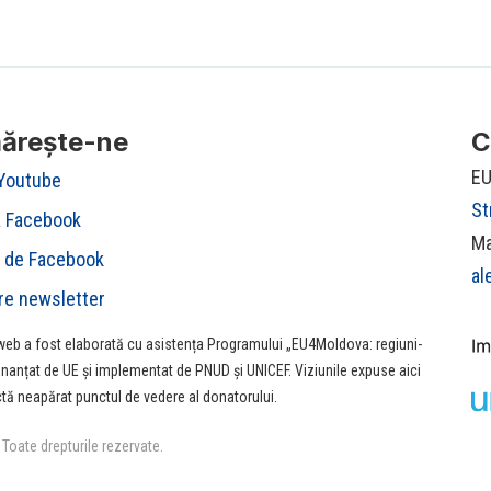
ărește-ne
C
EU
 Youtube
St
a Facebook
Ma
 de Facebook
al
re newsletter
eb a fost elaborată cu asistența Programului „EU4Moldova: regiuni-
finanțat de UE şi implementat de PNUD şi UNICEF. Viziunile expuse aici
ctă neapărat punctul de vedere al donatorului.
Toate drepturile rezervate.