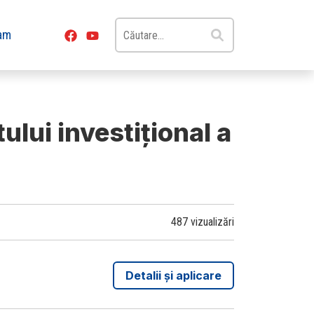
Caută
am
după:
lui investițional a
487 vizualizări
Detalii și aplicare