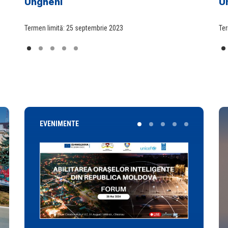
Ungheni
afacerilor
Cahul
U
u
Termen limită: 25 septembrie 2023
Ter
EVENIMENTE